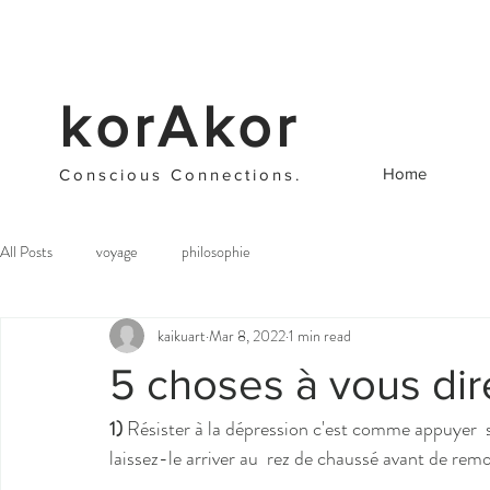
korAkor
Home
Cons
cious C
onnections
.
All Posts
voyage
philosophie
kaikuart
Mar 8, 2022
1 min read
5 choses à vous dir
1)
 Résister à la dépression c'est comme appuyer  s
laissez-le arriver au  rez de chaussé avant de rem