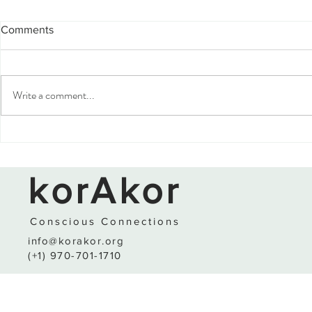
Les cafés de village
Le plus bea
Comments
J’aime entrer dans des cafés de village
"Si le temps est
Où l'équipage me dévisage Être
Baba Bear Bon ma
l’inconnu de passage Qui entre dans
Paris, dans un p
Write a comment...
l’antre de leur entre J’aime...
comme je les ai
korAkor
Conscio
us
C
o
nnections
info@korakor.org
(+1) 970-701-1710